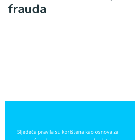
frauda
Sljedeća pravila su korištena kao osnova za