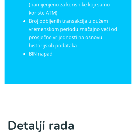
(namijenjeno za korisnike koji samo
koriste ATM)
Broj odbijenih transakcija u dužem
vremenskom periodu značajno veći od
prosječne vrijednosti na osnovu
historijskih podataka
BIN napad
Detalji rada