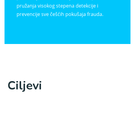
pružanja visokog stepena detekcije i
prevencije sve češćih pokušaja frauda.
Ciljevi