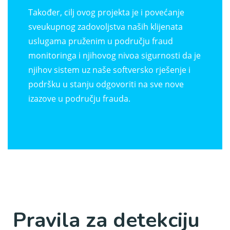
Također, cilj ovog projekta je i povećanje
sveukupnog zadovoljstva naših klijenata
uslugama pruženim u području fraud
monitoringa i njihovog nivoa sigurnosti da je
njihov sistem uz naše softversko rješenje i
podršku u stanju odgovoriti na sve nove
izazove u području frauda.
Pravila za detekciju